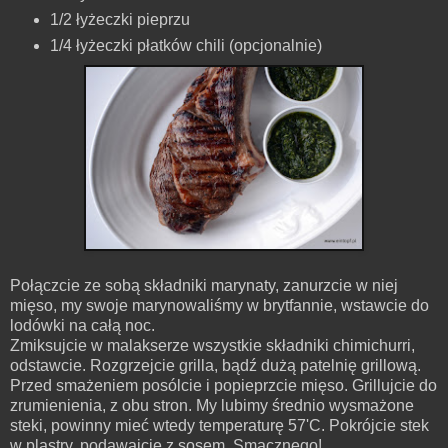
1/2 łyżeczki pieprzu
1/4 łyżeczki płatków chili (opcjonalnie)
Połączcie ze sobą składniki marynaty, zanurzcie w niej
mięso, my swoje marynowaliśmy w brytfannie, wstawcie do
lodówki na całą noc.
Zmiksujcie w malakserze wszystkie składniki chimichurri,
odstawcie. Rozgrzejcie grilla, bądź dużą patelnię grillową.
Przed smażeniem posólcie i popieprzcie mięso. Grillujcie do
zrumienienia, z obu stron. My lubimy średnio wysmażone
steki, powinny mieć wtedy temperaturę 57'C. Pokrójcie stek
w plastry, podawajcie z sosem. Smacznego!