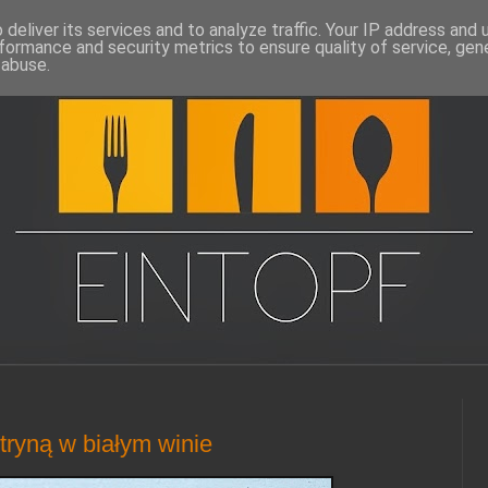
deliver its services and to analyze traffic. Your IP address and
formance and security metrics to ensure quality of service, ge
 abuse.
ytryną w białym winie