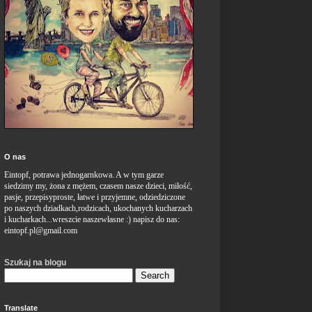
O nas
Eintopf,
potrawa
jednogarnkowa
. A w
tym
garze
siedzimy
my, żona z mężem,
czasem
nasze
dzieci,
miłość,
pasje,
przepisyproste,
łatwe
i
przyjemne,
odziedziczone
po
naszych
dziadkach,rodzicach,
ukochanych
kucharzach
i
kucharkach...wreszcie
naszewłasne :)
napisz
do nas:
eintopf.pl@gmail.com
Szukaj na blogu
Translate