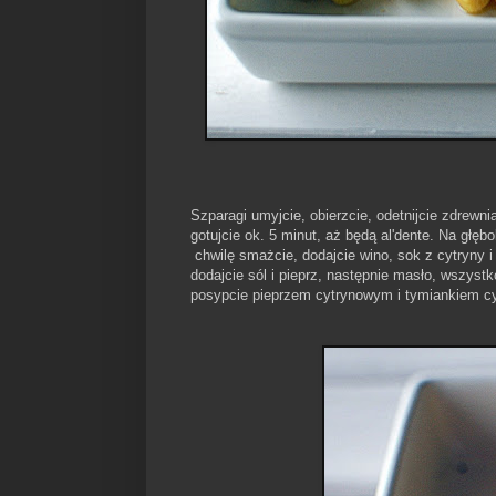
Szparagi umyjcie, obierzcie, odetnijcie zdrewni
gotujcie ok. 5 minut, aż będą al'dente. Na głębo
chwilę smażcie, dodajcie wino, sok z cytryny i
dodajcie sól i pieprz, następnie masło, wszystk
posypcie pieprzem cytrynowym i tymiankiem 