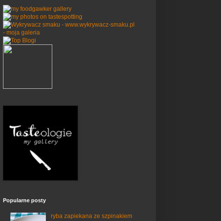
Popularne posty
ryba zapiekana ze szpinakiem