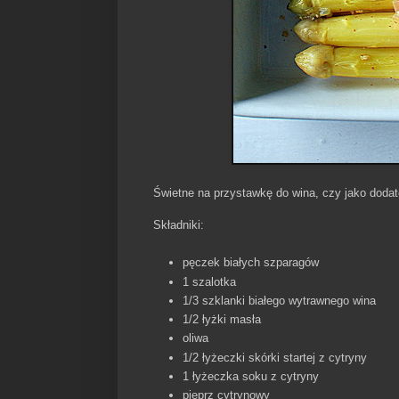
Świetne na przystawkę do wina, czy jako dodate
Składniki:
pęczek białych szparagów
1 szalotka
1/3 szklanki białego wytrawnego wina
1/2 łyżki masła
oliwa
1/2 łyżeczki skórki startej z cytryny
1 łyżeczka soku z cytryny
pieprz cytrynowy