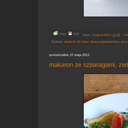
Print
PDF
Autor:
Justyna Hof
o
12:29
4 
Etykiety:
dania do 20 minut
,
dania wegetariańskie
,
przy
poniedziałek, 27 maja 2013
makaron ze szparagami, zie