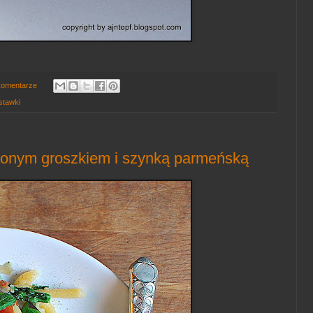
komentarze
stawki
lonym groszkiem i szynką parmeńską