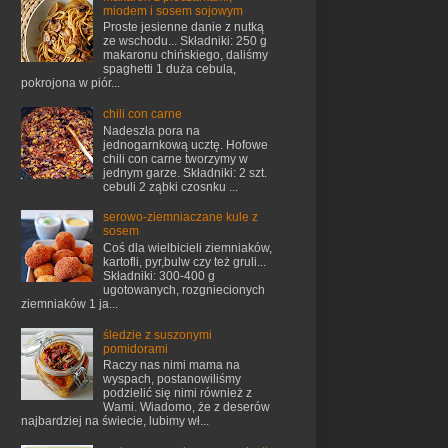
miodem i sosem sojowym
Proste jesienne danie z nutką
ze wschodu... Składniki: 250 g
makaronu chińskiego, daliśmy
spaghetti 1 duża cebula,
pokrojona w piór...
chili con carne
Nadeszła pora na
jednogarnkową ucztę. Hofowe
chili con carne tworzymy w
jednym garze. Składniki: 2 szt.
cebuli 2 ząbki czosnku ...
serowo-ziemniaczane kule z
sosem
Coś dla wielbicieli ziemniaków,
kartofli, pyr,bulw czy też gruli...
Składniki: 300-400 g
ugotowanych, rozgniecionych
ziemniaków 1 ja...
śledzie z suszonymi
pomidorami
Raczy nas nimi mama na
wyspach, postanowiliśmy
podzielić się nimi również z
Wami. Wiadomo, że z deserów
najbardziej na świecie, lubimy wł...