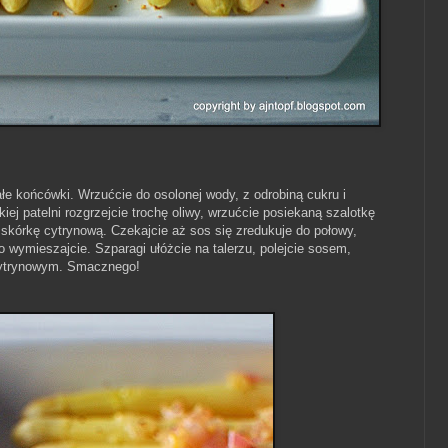
ałe końcówki. Wrzućcie do osolonej wody, z odrobiną cukru i
kiej patelni rozgrzejcie trochę oliwy, wrzućcie posiekaną szalotkę
 skórkę cytrynową. Czekajcie aż sos się zredukuje do połowy,
o wymieszajcie. Szparagi ułóżcie na talerzu, polejcie sosem,
cytrynowym. Smacznego!