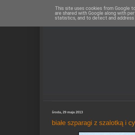
This site uses cookies from Google to 
are shared with Google along with per
statistics, and to detect and address
środa, 29 maja 2013
białe szparagi z szalotką i c