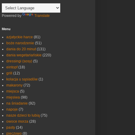
Powered by
Translate
Menu
azjatyckie harce
(81)
boże narodzenie
(51)
dania do 20 minut
(131)
dania wegetariańskie
(220)
dressingi (sosy)
(5)
eintopf
(18)
grill
(12)
kolacja u sąsiadów
(1)
makarony
(72)
miejsca
(5)
mięsiwa
(98)
na śniadanie
(92)
napoje
(7)
nasze dzieci to lubią
(75)
owoce morza
(28)
pasty
(14)
pieczywo
(8)