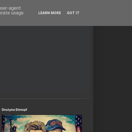
 user-agent
nerate usage
LEARN MORE
GOT IT
Drużyna Eintopf