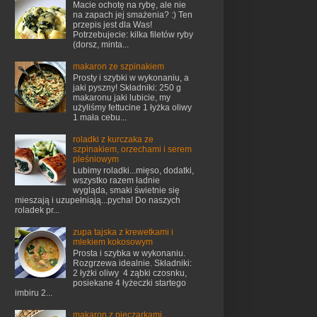
Macie ochotę na rybę, ale nie
na zapach jej smażenia? :) Ten
przepis jest dla Was!
Potrzebujecie: kilka filetów ryby
(dorsz, minta...
makaron ze szpinakiem
Prosty i szybki w wykonaniu, a
jaki pyszny! Składniki: 250 g
makaronu jaki lubicie, my
użyliśmy fettucine 1 łyżka oliwy
1 mała cebu...
roladki z kurczaka ze
szpinakiem, orzechami i serem
pleśniowym
Lubimy roladki...mięso, dodatki,
wszystko razem ładnie
wygląda, smaki świetnie się
mieszają i uzupełniają...pycha! Do naszych
roladek pr...
zupa tajska z krewetkami i
mlekiem kokosowym
Prosta i szybka w wykonaniu.
Rozgrzewa idealnie. Składniki:
2 łyżki oliwy 4 ząbki czosnku,
posiekane 4 łyżeczki startego
imbiru 2...
makaron z pieczarkami,