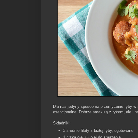
Dla nas jedyny sposób na przemycenie ryby w m
esencjonalne. Dobrze smakują z ryżem, ale i na
Składniki:
3 średnie filety z białej ryby, ugotowane
1 łyżka oleju + olej do smażenia