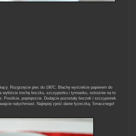
iący. Rozgrzejcie piec do 190'C. Blachę wyścielcie papierem do
 wyłóżcie trochę boczku, szczypiorku i tymianku, ostrożnie na to
e je. Posólcie, popieprzcie. Dodajcie pozostały boczek i szczypiorek.
dawajcie natychmiast. Najlepiej zjeść danie łyżeczką. Smacznego!