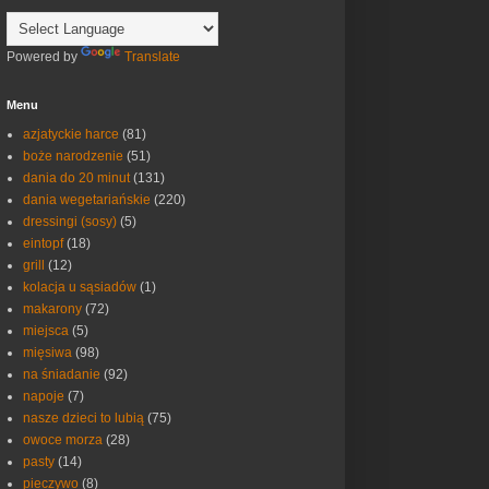
Powered by
Translate
Menu
azjatyckie harce
(81)
boże narodzenie
(51)
dania do 20 minut
(131)
dania wegetariańskie
(220)
dressingi (sosy)
(5)
eintopf
(18)
grill
(12)
kolacja u sąsiadów
(1)
makarony
(72)
miejsca
(5)
mięsiwa
(98)
na śniadanie
(92)
napoje
(7)
nasze dzieci to lubią
(75)
owoce morza
(28)
pasty
(14)
pieczywo
(8)