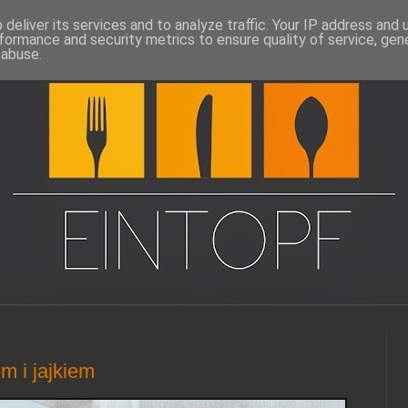
deliver its services and to analyze traffic. Your IP address and
formance and security metrics to ensure quality of service, ge
 abuse.
m i jajkiem