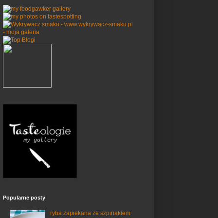
Popularne posty
ryba zapiekana ze szpinakiem