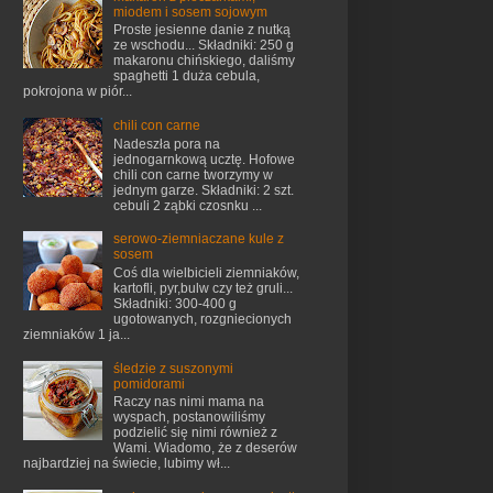
miodem i sosem sojowym
Proste jesienne danie z nutką
ze wschodu... Składniki: 250 g
makaronu chińskiego, daliśmy
spaghetti 1 duża cebula,
pokrojona w piór...
chili con carne
Nadeszła pora na
jednogarnkową ucztę. Hofowe
chili con carne tworzymy w
jednym garze. Składniki: 2 szt.
cebuli 2 ząbki czosnku ...
serowo-ziemniaczane kule z
sosem
Coś dla wielbicieli ziemniaków,
kartofli, pyr,bulw czy też gruli...
Składniki: 300-400 g
ugotowanych, rozgniecionych
ziemniaków 1 ja...
śledzie z suszonymi
pomidorami
Raczy nas nimi mama na
wyspach, postanowiliśmy
podzielić się nimi również z
Wami. Wiadomo, że z deserów
najbardziej na świecie, lubimy wł...