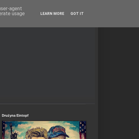
 user-agent
nerate usage
LEARN MORE
GOT IT
Drużyna Eintopf