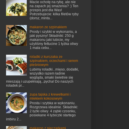
Macie ochotę na rybę, ale nie
na zapach jej smażenia? :) Ten
przepis jest dla Was!
Potrzebujecie: kilka filetów ryby
(dorsz, minta...
makaron ze szpinakiem
Prosty i szybki w wykonaniu, a
jaki pyszny! Składniki: 250 g
makaronu jaki lubicie, my
użyliśmy fettucine 1 łyżka oliwy
1 mała cebu...
roladki z kurczaka ze
szpinakiem, orzechami i serem
pleśniowym
Lubimy roladki...mięso, dodatki,
wszystko razem ładnie
wygląda, smaki świetnie się
mieszają i uzupełniają...pycha! Do naszych
roladek pr...
zupa tajska z krewetkami i
mlekiem kokosowym
Prosta i szybka w wykonaniu.
Rozgrzewa idealnie. Składniki:
2 łyżki oliwy 4 ząbki czosnku,
posiekane 4 łyżeczki startego
imbiru 2...
makaron z pieczarkami,