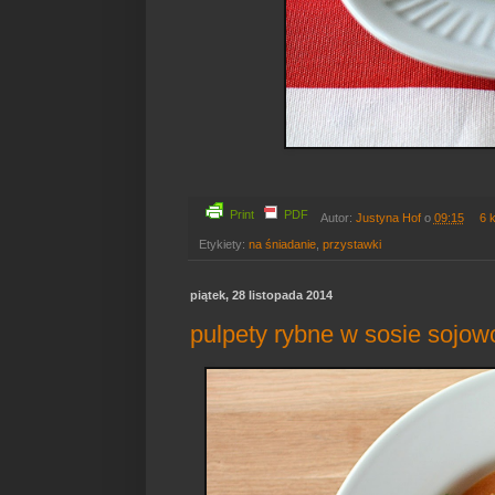
Print
PDF
Autor:
Justyna Hof
o
09:15
6 
Etykiety:
na śniadanie
,
przystawki
piątek, 28 listopada 2014
pulpety rybne w sosie sojo