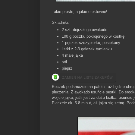
Takie proste, a jakie efektowne!
Składniki:
2 szt. dojrzałego awokado
100 g boczku pokrojonego w kostkę
1 pęczek szczypiorku, posiekany
listki z 2-3 gałązek tymianku
4 małe jajka
sól
pieprz
Boczek podsmażcie na patelni, aż będzie chrup
pieczenia. Z awokado usuńcie pestki. Do środka
wbijcie jajko, jeśli jest za dużo białka, usuńci
Pieczcie ok. 5-8 minut, aż jajka się zetną. Po