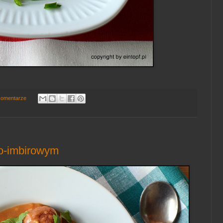
komentarze
wo-imbirowym