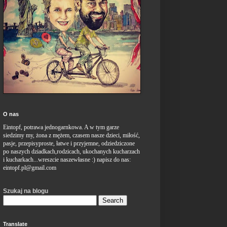
O nas
Eintopf,
potrawa
jednogarnkowa
. A w
tym
garze
siedzimy
my, żona z mężem,
czasem
nasze
dzieci,
miłość,
pasje,
przepisyproste,
łatwe
i
przyjemne,
odziedziczone
po
naszych
dziadkach,rodzicach,
ukochanych
kucharzach
i
kucharkach...wreszcie
naszewłasne :)
napisz
do nas:
eintopf.pl@gmail.com
Szukaj na blogu
Translate