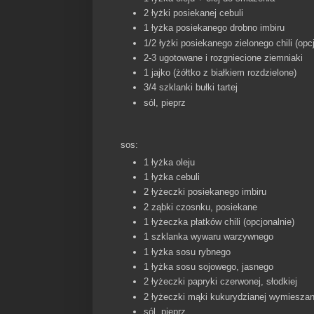
2 łyżki posiekanej cebuli
1 łyżka posiekanego drobno imbiru
1/2 łyżki posiekanego zielonego chili (opc
2-3 ugotowane i rozgniecione ziemniaki
1 jajko (żółtko z białkiem rozdzielone)
3/4 szklanki bułki tartej
sól, pieprz
sos:
1 łyżka oleju
1 łyżka cebuli
2 łyżeczki posiekanego imbiru
2 ząbki czosnku, posiekane
1 łyżeczka płatków chili (opcjonalnie)
1 szklanka wywaru warzywnego
1 łyżka sosu rybnego
1 łyżka sosu sojowego, jasnego
2 łyżeczki papryki czerwonej, słodkiej
2 łyżeczki mąki kukurydzianej wymieszan
sól, pieprz