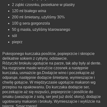
2 ząbki czosnku, posiekane w plastry
120 ml białego wina
200 ml śmietany, użyliśmy 30%
100 g sera gorgonzola
50 g masła, użyliśmy klarowanego
sól
pieprz
Pokrojonego kurczaka posólcie, popieprzcie i skropcie
delikatnie sokiem z cytryny, odstawcie.
Różyczki brokułu ugotujcie na parze, tak aby były al dente.
Na rozgrzane masło wrzućcie czosnek a następnie
kurczaka, usmażcie go.Dodajcie wino i poczekajcie aż
odparuje, następnie dodajcie śmietanę, wymieszajcie i
chwilę gotujcie. W międzyczasie ugotujcie makaron wg
przepisu na opakowaniu. Do kurczaka dodajcie ser,
poczekajcie aż się rozpuści, popieprzcie i posólcie do
smaku (uważajcie z solą, ser jest już dość słony), dodajcie
ugotowany makaron i brokuły. Wymieszajcie i wyłóżcie na
talerze. Smacznego
!