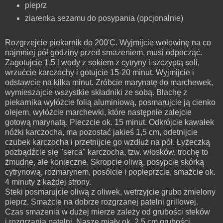
pieprz
ziarenka
sezamu
do
posypania
(
opcjonalnie
)
Rozgrzejcie
piekarnik
do 200'C. Wyjmijcie wołowinę na co
najmniej pół godziny przed smażeniem, musi odpocząć.
Zagotujcie 1,5 l wody z sokiem z cytryny i szczyptą soli,
wrzućcie karczochy i gotujcie 15-20 minut.
Wyjmijcie
i
odstawcie
na
kilka minut. Zróbcie marynatę do marchewek,
wymieszajcie wszystkie składniki ze sobą. Blachę z
piekarnika wyłóżcie folią aluminiową, posmarujcie ją cienko
olejem, wyłóżcie marchewki, które następnie zalejcie
gotową marynatą.
Pieczcie
ok. 15
minut
. Odkrójcie kawałek
nóżki karczocha, ma pozostać jakieś 1,5 cm, odetnijcie
czubek karczocha i przetnijcie go wzdłuż na pół. Łyżeczką
pozbądźcie się "serca" karczocha, tzw. włosków, trochę to
żmudne, ale
konieczne
. Skropcie oliwą, posypcie skórką
cytrynową, rozmarynem, posólcie i popieprzcie, smażcie ok.
4 minuty z każdej strony.
Steki posmarujcie oliwą z oliwek, wetrzyjcie grubo zmielony
pieprz. Smażcie na dobrze rozgrzanej patelni grillowej.
Czas smażenia w dużej mierze zależy od grubości steków
i rozgrzania patelni.
Nasze
miały ok. 2,5 cm grubości.