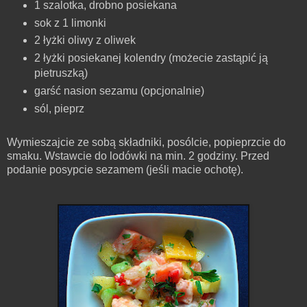
1 szalotka, drobno posiekana
sok z 1 limonki
2 łyżki oliwy z oliwek
2 łyżki posiekanej kolendry (możecie zastąpić ją
pietruszką)
garść nasion sezamu (opcjonalnie)
sól, pieprz
Wymieszajcie ze sobą składniki, posólcie, popieprzcie do
smaku. Wstawcie do lodówki na min. 2 godziny. Przed
podanie posypcie sezamem (jeśli macie ochotę).