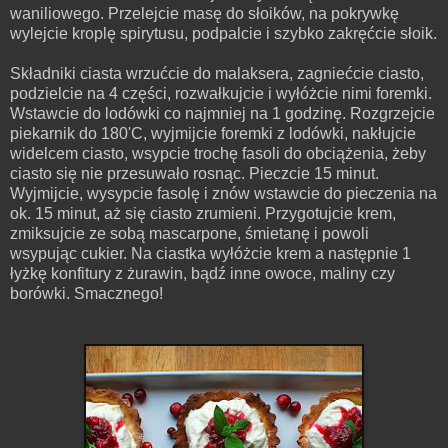
waniliowego. Przelejcie masę do słoików, na pokrywkę
wylejcie kroplę spirytusu, podpalcie i szybko zakręćcie słoik.
Składniki ciasta wrzućcie do malaksera, zagniećcie ciasto,
podzielcie na 4 części, rozwałkujcie i wyłóżcie nimi foremki.
Wstawcie do lodówki co najmniej na 1 godzinę. Rozgrzejcie
piekarnik do 180'C, wyjmijcie foremki z lodówki, nakłujcie
widelcem ciasto, wsypcie trochę fasoli do obciążenia, żeby
ciasto się nie przesuwało rosnąc. Pieczcie 15 minut.
Wyjmijcie, wysypcie fasolę i znów wstawcie do pieczenia na
ok. 15 minut, aż się ciasto zrumieni. Przygotujcie krem,
zmiksujcie ze sobą mascarpone, śmietanę i powoli
wsypując cukier. Na ciastka wyłóżcie krem a następnie 1
łyżkę konfitury z żurawin, bądź inne owoce, maliny czy
borówki. Smacznego!