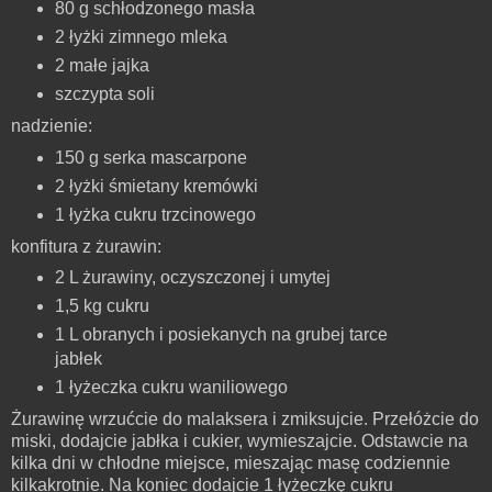
80 g schłodzonego masła
2 łyżki zimnego mleka
2 małe jajka
szczypta soli
nadzienie:
150 g serka mascarpone
2 łyżki śmietany kremówki
1 łyżka cukru trzcinowego
konfitura z żurawin:
2 L żurawiny, oczyszczonej i umytej
1,5 kg cukru
1 L obranych i posiekanych na grubej tarce
jabłek
1 łyżeczka cukru waniliowego
Żurawinę wrzućcie do malaksera i zmiksujcie. Przełóżcie do
miski, dodajcie jabłka i cukier, wymieszajcie. Odstawcie na
kilka dni w chłodne miejsce, mieszając masę codziennie
kilkakrotnie. Na koniec dodajcie 1 łyżeczkę cukru