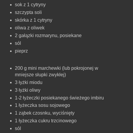
sok
z 1 cytryny
szczypta
soli
skórka z 1 cytryny
oliwa
z oliwek
2 gałązki
rozmarynu
,
posiekane
sól
pieprz
200 g mini marchewki (lub pokrojonej w
mniejsze słupki zwykłej)
3 łyżki
miodu
3 łyżki
oliwy
1-2 łyżeczki posiekanego świeżego imbiru
1 łyżeczka sosu sojowego
1 ząbek czosnku, wyciśnięty
1 łyżeczka cukru trzcinowego
sól