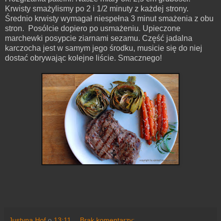
Krwisty smażylismy po 2 i 1/2 minuty z każdej strony.
Średnio krwisty wymagał niespełna 3 minut smażenia z obu
stron. Posólcie dopiero po usmażeniu. Upieczone
marchewki posypcie ziarnami sezamu. Część jadalna
karczocha jest w samym jego środku, musicie się do niej
dostać obrywając kolejne liście.
Smacznego
!
Justyna Hof
o
13:11
Brak komentarzy: