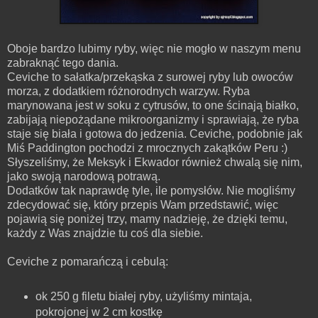
Oboje bardzo lubimy ryby, więc nie mogło w naszym menu
zabraknąć tego dania.
Ceviche to sałatka/przekąska z surowej ryby lub owoców
morza, z dodatkiem różnorodnych warzyw. Ryba
marynowana jest w soku z cytrusów, to one ścinają białko,
zabijają niepożądane mikroorganizmy i sprawiają, że ryba
staje się biała i gotowa do jedzenia. Ceviche, podobnie jak
Miś Paddington pochodzi z mrocznych zakątków Peru :)
Słyszeliśmy, że Meksyk i Ekwador również chwalą się nim,
jako swoją narodową potrawą.
Dodatków tak naprawdę tyle, ile pomysłów. Nie mogliśmy
zdecydować się, który przepis Wam przedstawić, więc
pojawią się poniżej trzy, mamy nadzieję, że dzięki temu,
każdy z Was znajdzie tu coś dla siebie.
Ceviche z pomarańczą i cebulą:
ok 250 g filetu białej ryby, użyliśmy mintaja,
pokrojonej w 2 cm kostkę