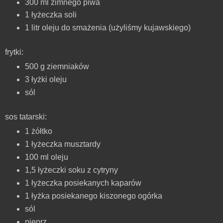
300 ml zimnego piwa
1 łyżeczka soli
1
litr
oleju do smażenia (użyliśmy
kujawskiego
)
frytki
:
500 g ziemniaków
3 łyżki
oleju
sól
sos
tatarski:
1 żółtko
1 łyżeczka
musztardy
100 ml
oleju
1,5 łyżeczki soku z cytryny
1 łyżeczka posiekanych kaparów
1 łyżka posiekanego kiszonego ogórka
sól
pieprz