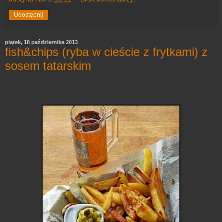
Udostępnij
piątek, 18 października 2013
fish&chips (ryba w cieście z frytkami) z
sosem tatarskim