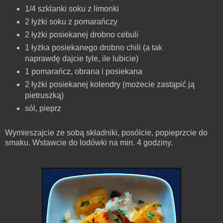
1/4 szklanki soku z limonki
2 łyżki soku z pomarańczy
2 łyżki posiekanej drobno cebuli
1 łyżka posiekanego drobno chili (a tak
naprawdę dajcie tyle, ile lubicie)
1 pomarańcz, obrana i posiekana
2 łyżki posiekanej kolendry (możecie zastąpić ją
pietruszką)
sól, pieprz
Wymieszajcie ze sobą składniki, posólcie, popieprzcie do
smaku. Wstawcie do lodówki na min. 4 godziny.