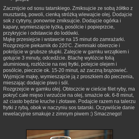
Zacznijcie od sosu tatarskiego. Zmiksujcie ze sobą żółtko z
musztardą, powoli, cienką stróżką wlewajcie olej. Dodajcie
sok z cytryny, ponownie zmiksujcie. Dodajcie ogórka i
kapary, wymieszajcie łyżką, posólcie i popieprzcie,
przykryjcie i odstawcie do lodówki.
Mąkę
przesiejcie
i
wstawcie
na
15 minut do zamrażarki.
Rozgrzejcie
piekarnik
do 220'C. Ziemniaki obierzcie i
pokrójcie w grubsze słupki. Zalejcie w garnku wrzątkiem i
gotujcie 3 minuty, odcedźcie. Blachę wyłóżcie folią
aluminiową, rozłóżcie na niej frytki, polejcie olejem i
posólcie, pieczcie ok. 15-20 minut, aż zaczną brązowieć.
Wyjmijcie mąkę, wymieszajcie ją z proszkiem do pieczenia,
mieszając dodajcie piwo i sól.
Rozgrzejcie w garnku olej. Obtoczcie w cieście filet ryby, ma
pokryć całe mięso i wrzućcie na olej, smażcie ok. 6-8 minut,
aż ciasto będzie kruche i złotawe. Podajcie razem na talerzu
frytki z rybą, obok w naczyniu sos tatarski. Oczywiście danie
rewelacyjnie smakuje z zimnym piwem :) Smacznego!