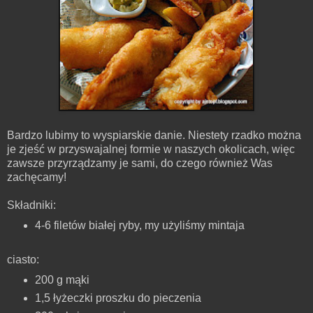
Bardzo lubimy to
wyspiarskie
danie
. Niestety rzadko można
je zjeść w przyswajalnej formie w naszych okolicach, więc
zawsze przyrządzamy je sami, do czego również Was
zachęcamy!
Składniki:
4-6 filetów białej
ryby
, my użyliśmy
mintaja
ciasto
:
200 g mąki
1,5 łyżeczki proszku do pieczenia