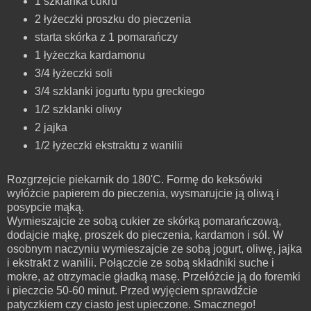
1 szklanka cukru
2 łyżeczki proszku do pieczenia
starta skórka z 1 pomarańczy
1 łyżeczka kardamonu
3/4 łyżeczki soli
3/4 szklanki jogurtu typu greckiego
1/2 szklanki oliwy
2 jajka
1/2 łyżeczki ekstraktu z wanilii
Rozgrzejcie piekarnik do 180'C. Formę do keksówki
wyłóżcie papierem do pieczenia, wysmarujcie ją oliwą i
posypcie mąką.
Wymieszajcie ze sobą cukier ze skórką pomarańczową,
dodajcie mąkę, proszek do pieczenia, kardamon i sól. W
osobnym naczyniu wymieszajcie ze sobą jogurt, oliwę, jajka
i ekstrakt z wanilii. Połączcie ze sobą składniki suche i
mokre, aż otrzymacie gładką masę. Przełóżcie ją do foremki
i pieczcie 50-60 minut. Przed wyjęciem sprawdźcie
patyczkiem czy ciasto jest upieczone. Smacznego!