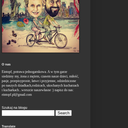
O nas
Eintopf,
potrawa
jednogarnkowa
. A w
tym
garze
siedzimy
my, żona z mężem,
czasem
nasze
dzieci,
miłość,
pasje,
przepisyproste,
łatwe
i
przyjemne,
odziedziczone
po
naszych
dziadkach,rodzicach,
ukochanych
kucharzach
i
kucharkach...wreszcie
naszewłasne :)
napisz
do nas:
eintopf.pl@gmail.com
Szukaj na blogu
Translate