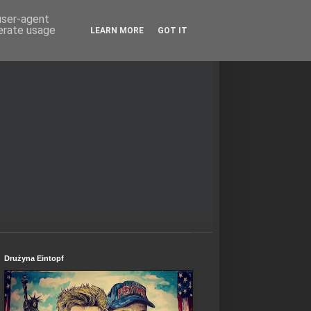
 user-agent
nerate usage
LEARN MORE
GOT IT
Drużyna Eintopf