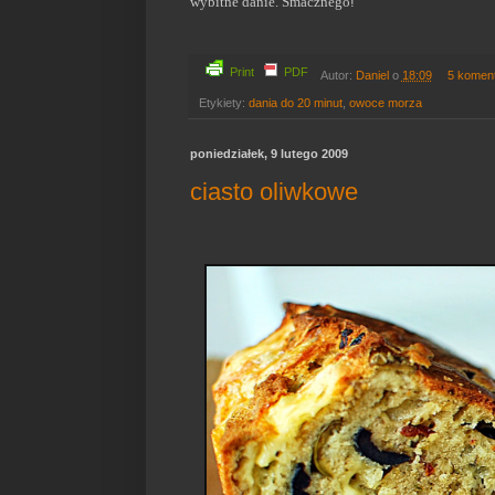
wybitne danie. Smacznego
!
Print
PDF
Autor:
Daniel
o
18:09
5 komen
Etykiety:
dania do 20 minut
,
owoce morza
poniedziałek, 9 lutego 2009
ciasto oliwkowe