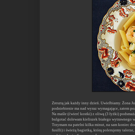
Zresztą jak każdy inny dzień. Uwielbiamy. Żona J
podniebienie ma nad wyraz wymagające, zatem pozw
Na maśle (ćwierć kostki) z oliwą (3 łyżki) podsma
bulgotać dolewam kieliszek białego wytrawnego wi
Trzymam na patelni kilka minut, na sam koniec do
fusilli) i świeżą bagietką, którą polerujemy taler