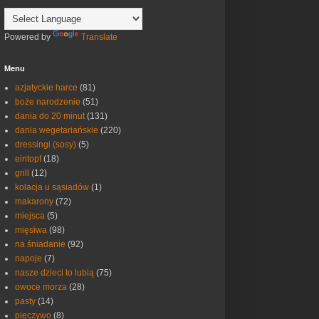
Powered by
Translate
Menu
azjatyckie harce
(81)
boże narodzenie
(51)
dania do 20 minut
(131)
dania wegetariańskie
(220)
dressingi (sosy)
(5)
eintopf
(18)
grill
(12)
kolacja u sąsiadów
(1)
makarony
(72)
miejsca
(5)
mięsiwa
(98)
na śniadanie
(92)
napoje
(7)
nasze dzieci to lubią
(75)
owoce morza
(28)
pasty
(14)
pieczywo
(8)