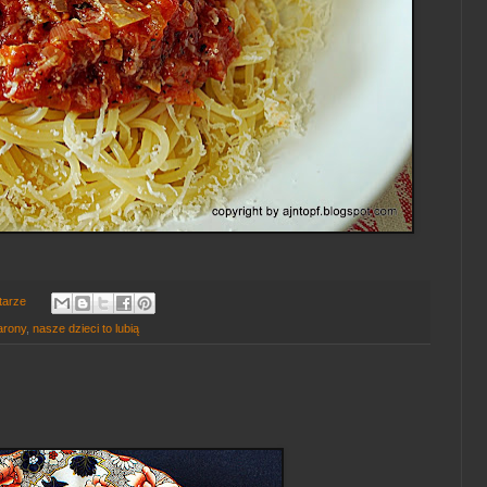
tarze
rony
,
nasze dzieci to lubią