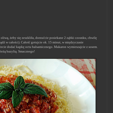
oliwą, żeby się zeszkliła, dorzućcie posiekane 2 ząbki czosnku, chwilę
ądź w całości). Całość gotujcie ok. 15 minut, w międzyczasie
ożecie dodać kapkę octu balsamicznego. Makaron wymieszajcie z sosem.
ieżą bazylią. Smacznego!