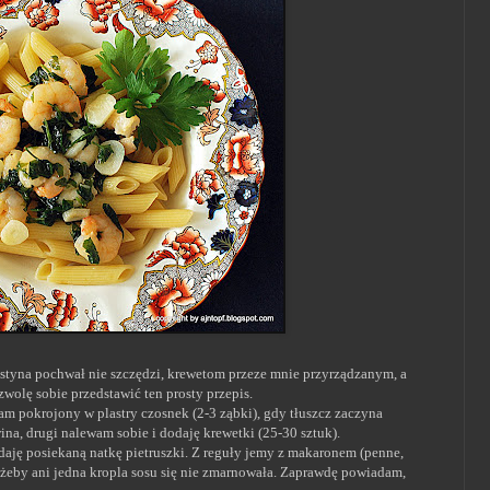
ustyna pochwał nie szczędzi, krewetom przeze mnie przyrządzanym, a
olę sobie przedstawić ten prosty przepis.
żam pokrojony w plastry czosnek (2-3 ząbki), gdy tłuszcz zaczyna
na, drugi nalewam sobie i dodaję krewetki (25-30 sztuk).
daję posiekaną natkę pietruszki. Z reguły jemy z makaronem (penne,
ze, żeby ani jedna kropla sosu się nie zmarnowała. Zaprawdę powiadam,