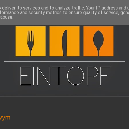
deliver its services and to analyze traffic. Your IP address and
formance and security metrics to ensure quality of service, ge
 abuse.
owym