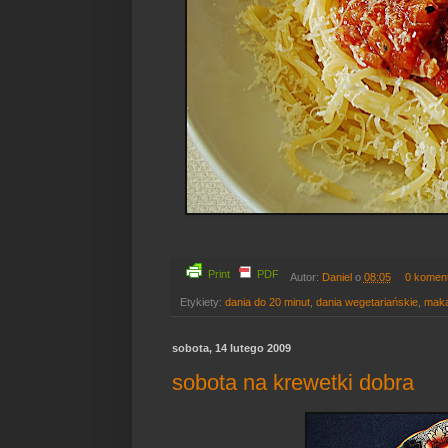
Print
PDF
Autor:
Daniel
o
08:05
0 komen
Etykiety:
dania do 20 minut
,
dania wegetariańskie
,
maka
sobota, 14 lutego 2009
sobota na krewetki dobra