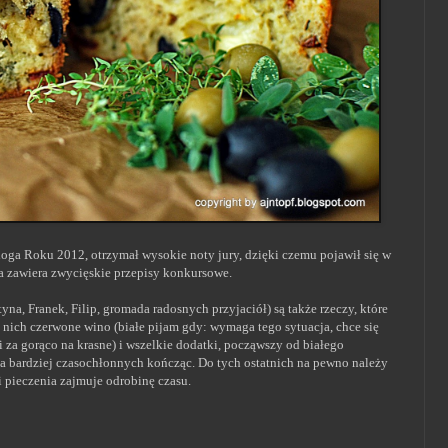
loga Roku 2012, otrzymał wysokie noty jury, dzięki czemu pojawił się w
ka zawiera zwycięskie przepisy konkursowe.
, Franek, Filip, gromada radosnych przyjaciół) są także rzeczy, które
 nich czerwone wino (białe pijam gdy: wymaga tego sytuacja, chce się
i za gorąco na krasne) i wszelkie dodatki, począwszy od białego
na bardziej czasochłonnych kończąc. Do tych ostatnich na pewno należy
ji pieczenia zajmuje odrobinę czasu.