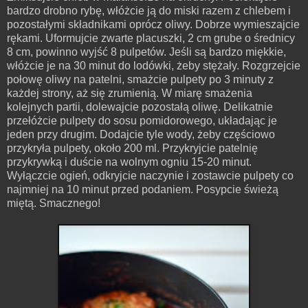
bardzo drobno rybę, włóżcie ją do miski razem z chlebem i
pozostałymi składnikami oprócz oliwy. Dobrze wymieszajcie
rękami. Uformujcie zwarte placuszki, 2 cm grube o średnicy
8 cm, powinno wyjść 8 pulpetów. Jeśli są bardzo miękkie,
włóżcie je na 30 minut do lodówki, żeby stężały. Rozgrzejcie
połowę oliwy na patelni, smażcie pulpety po 3 minuty z
każdej strony, aż się zrumienią. W miarę smażenia
kolejnych partii, dolewajcie pozostałą oliwę. Delikatnie
przełóżcie pulpety do sosu pomidorowego, układając je
jeden przy drugim. Dodajcie tyle wody, żeby częściowo
przykryła pulpety, około 200 ml. Przykryjcie patelnię
przykrywką i duście na wolnym ogniu 15-20 minut.
Wyłączcie ogień, odkryjcie naczynie i zostawcie pulpety co
najmniej na 10 minut przed podaniem. Posypcie świeżą
miętą. Smacznego!