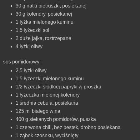
30 g natki pietruszki, posiekanej
30 g kolendry, posiekanej
1 łyżka mielonego kuminu
1,5 łyżeczki soli
2 duże jajka, roztrzepane
4 łyżki oliwy
sos pomidorowy:
2,5 łyżki oliwy
1,5 łyżeczki mielonego kuminu
1/2 łyżeczki słodkiej papryki w proszku
1 łyżeczka mielonej kolendry
1 średnia cebula, posiekana
125 ml białego wina
400 g siekanych pomidorów, puszka
1 czerwona chili, bez pestek, drobno posiekana
1 ząbek czosnku, wyciśnięty