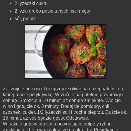
2 łyżeczki cukru
2 łyżki grubo posiekanych liści mięty
sól, pieprz
Zacznijcie od sosu. Rozgrzejcie oliwę na dużej patelni, do
której macie przykrywkę. Wrzućcie na patelnię przyprawy i
cebulę. Smażcie 8-10 minut, aż cebula zmięknie. Wlejcie
wino i gotujcie ok. 3 minuty. Dodajcie pomidory, chili,
czosnek, cukier, 1/2 łyżeczki soli i trochę pieprzu. Duście ok.
15 minut, aż sos będzie gęsty. Odstawcie.
W trakcie gotowania sosu przygotujcie pulpety rybne.
Zmiksujcie chleb w malakserze na okruchy. Posiekajcie