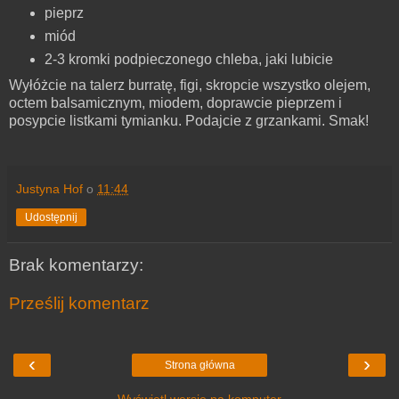
pieprz
miód
2-3 kromki podpieczonego chleba, jaki lubicie
Wyłóżcie na talerz burratę, figi, skropcie wszystko olejem,
octem balsamicznym, miodem, doprawcie pieprzem i
posypcie listkami tymianku. Podajcie z grzankami. Smak!
Justyna Hof
o
11:44
Udostępnij
Brak komentarzy:
Prześlij komentarz
‹
›
Strona główna
Wyświetl wersję na komputer