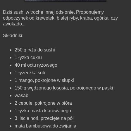
Dziś sushi w trochę innej odsłonie. Proponujemy
odpoczynek od krewetek, białej ryby, kraba, ogórka, czy
awokado...
Składniki:
250 g ryżu do sushi
1 łyżka cukru
40 ml octu ryżowego
1 łyżeczka soli
1 mango, pokrojone w słupki
150 g wędzonego łososia, pokrojonego w paski
wasabi
2 cebule, pokrojone w pióra
1 łyżka masła klarowanego
3 liście nori, przecięte na pół
mata bambusowa do zwijania