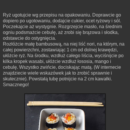
Ryż ugotujcie wg przepisu na opakowaniu. Doprawcie go
dopiero po ugotowaniu, dodajcie cukier, ocet ryżowy i sól.
Poczekajcie aż wystygnie. Rozgrzejcie masło, na średnim
ogniu podsmażcie cebulę, aż zrobi się brązowa i słodka,
odstawcie do ostygnięcia.
Rozłóżcie matę bambusową, na niej liść nori, na którym, na
całej powierzchni, zostawiając 1 cm od dolnej krawędzi,
ułóżcie ryż. Na środku, wzdłuż całego liścia, wyciśnijcie po
kilka kropek wasabi, ułóżcie wzdłuż łososia, mango i
cebulę. Wszystko zwińcie, dociskając matą. (W internecie
znajdziecie wiele wskazówek jak to zrobić sprawnie i
skutecznie). Powstałą tubę potnijcie na 2 cm kawałki.
Smacznego!